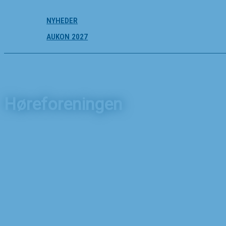
NYHEDER
AUKON 2027
Høreforeningen
Forside
Nyheder
Høreforeningen