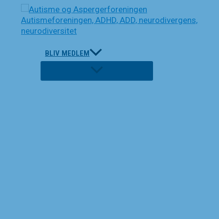
Gå
til
indholdet
BLIV MEDLEM