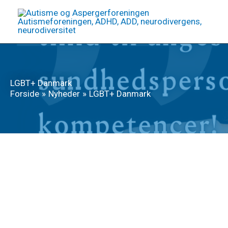
Gå
til
indholdet
LGBT+ Danmark
Forside
Nyheder
LGBT+ Danmark