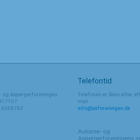
Telefontid
- og Aspergerforeningen
Telefonen er åben efter af
317107
mail
016568763
info@asforeningen.dk
Autisme- og
Aspergerforeningens so