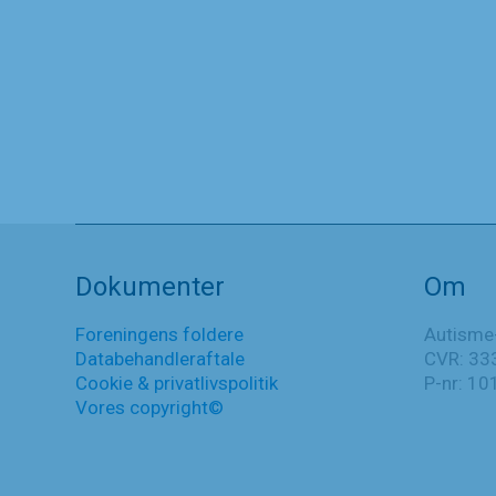
Ny mødestedsmanual og nye
tiltag
4. februar 2023
Ny
Læs mere
mødestedsmanual
og
Nyheder
nye
Dokumenter
Om
tiltag
Foreningens foldere
Autisme
Databehandleraftale
CVR: 33
Cookie & privatlivspolitik
P-nr: 1
Vores copyright©