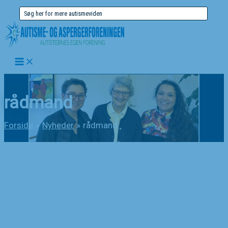
Gå
Søg
til
efter:
indholdet
rådmand
Forside
Nyheder
rådmand