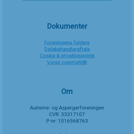
Anette
Poulsen
om
socialpædagogisk
indsats
Dokumenter
i
Aarhus
kommune
Foreningens foldere
Databehandleraftale
Cookie & privatlivspolitik
Vores copyright©
Om
Autisme- og Aspergerforeningen
CVR: 33317107
P-nr: 1016568763