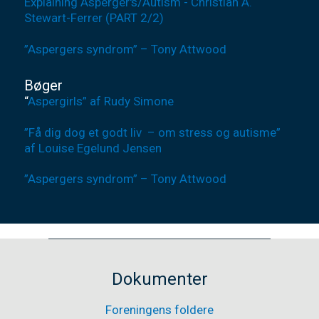
Explaining Asperger's/Autism - Christian A.
Stewart-Ferrer (PART 2/2)
”Aspergers syndrom” – Tony Attwood
Bøger
“
Aspergirls” af Rudy Simone
”Få dig dog et godt liv – om stress og autisme”
af Louise Egelund Jensen
”Aspergers syndrom” – Tony Attwood
Dokumenter
Foreningens foldere