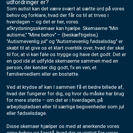
udfordringer er?
Som autist kan det være svært at sætte ord på vores
behov og forklare, hvad der får os til at trives i
hverdagen – og det er her, vores
afkrydsningsskemaer kan hjælpe. Skemaerne "Min
autisme," "Mine behov" – (beskæftigelse,)
"Autismevenlig jul" og "Autismevenlig fødselsdag" er
skabt til at give os et klart overblik over, hvad der skal
til for, at vi kan føle os trygge og have det godt. Det er
en god idé at udfylde skemaerne sammen med en
person, der kender dig godt, fx en ven, et
familiemedlem eller en bostøtte.
Ved at krydse af kan I sammen få et bedre billede af,
hvad der fungerer for dig, og hvor du måske har brug
for mere støtte – om det er i hverdagen, på
arbejdspladsen eller til særlige begivenheder som jul
eller fødselsdage.
Disse skemaer hjælper os med at anerkende vores
egne behov og forstå, hvad der er vigtigt for vores