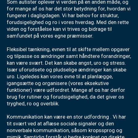
Som autister oplever vi verden på en anden måde, og
for mange af os har det stor betydning for, hvordan vi
fungerer i dagligdagen. Vi har behov for struktur,
forudsigelighed og ro i vores hverdag. Med den rette
viden og forståelse kan vi trives og bidrage til
samfundet på vores egne præmisser.
Fleksibel tænkning, evnen til at skifte mellem opgaver
og tilpasse os ændringer samt håndtere forandringer,
kan være svært. Det kan skabe angst, uro og stress.
Især uforudsete og pludselige ændringer kan skabe
uro. Ligeledes kan vores evne til at planlægge,
igangsætte og organisere (vores eksekutive
funktioner) være udfordret. Mange af os har derfor
brug for rutiner og forudsigelighed, da det giver os
tryghed, ro og overblik.
Kommunikation kan være en stor udfordring . Vi har
tit svært ved at aflæse sociale signaler og den
nonverbale kommunikation, såsom kropssprog og
mimik. Samtidig forstår vi bedre konkret og direkte