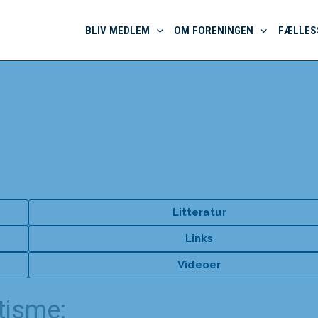
BLIV MEDLEM
OM FORENINGEN
FÆLLES
ddannelse
Litteratur
Links
Videoer
tisme: