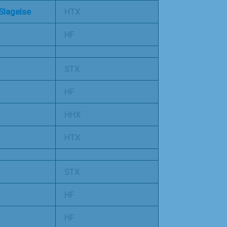
Slagelse
HTX
HF
STX
HF
HHX
HTX
STX
HF
HF