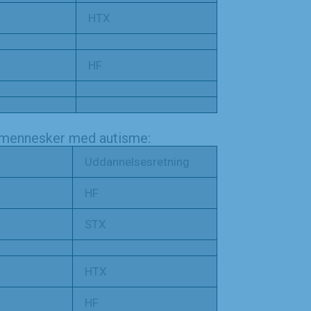
HTX
HF
/mennesker med autisme:
Uddannelsesretning
HF
STX
HTX
HF