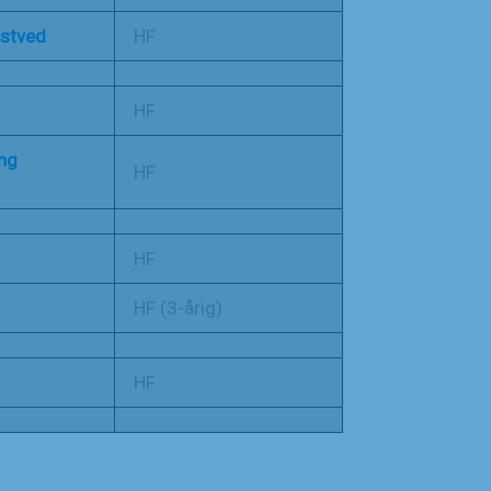
æstved
HF
HF
ng
HF
HF
HF (3-årig)
HF