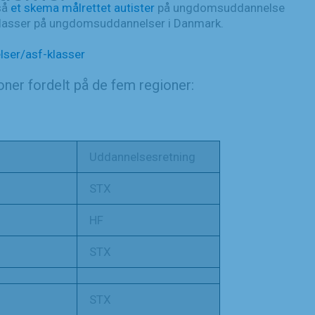
så
et skema målrettet autister
på ungdomsuddannelse
SF-klasser på ungdomsuddannelser i Danmark.
ser/asf-klasser
oner fordelt på de fem regioner:
Uddannelsesretning
STX
HF
STX
STX