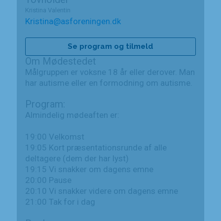
Kristina Valentin
Kristina@asforeningen.dk
Se program og tilmeld
Om Mødestedet
Målgruppen er voksne 18 år eller derover. Man
har autisme eller en formodning om autisme.
Program:
Almindelig mødeaften er:
19:00 Velkomst
19:05 Kort præsentationsrunde af alle
deltagere (dem der har lyst)
19:15 Vi snakker om dagens emne
20:00 Pause
20:10 Vi snakker videre om dagens emne
21:00 Tak for i dag