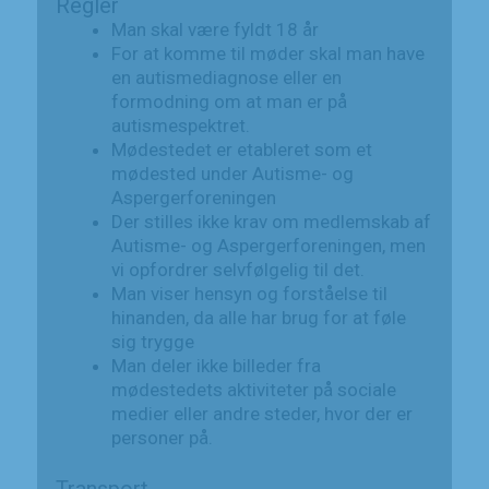
Regler
Man skal være fyldt 18 år
For at komme til møder skal man have
en autismediagnose eller en
formodning om at man er på
autismespektret.
Mødestedet er etableret som et
mødested under Autisme- og
Aspergerforeningen
Der stilles ikke krav om medlemskab af
Autisme- og Aspergerforeningen, men
vi opfordrer selvfølgelig til det.
Man viser hensyn og forståelse til
hinanden, da alle har brug for at føle
sig trygge
Man deler ikke billeder fra
mødestedets aktiviteter på sociale
medier eller andre steder, hvor der er
personer på.