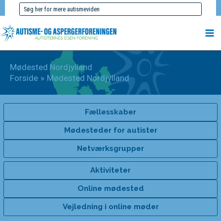
Gå
Søg
til
efter:
indholdet
Mødested Nordjylland
Forside
Mødested Nordjylland
Fællesskaber
Mødesteder for autister
Netværksgrupper
Aktiviteter
Online mødested
Vejledning i online møder