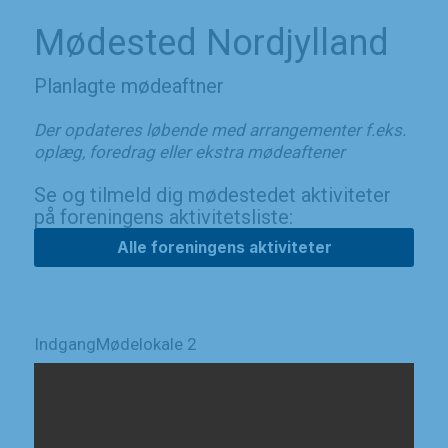
Mødested Nordjylland
Planlagte mødeaftner
Der opdateres løbende med arrangementer f.eks.
oplæg, foredrag eller ekstra mødeaftener
Se og tilmeld dig mødestedet aktiviteter
på foreningens aktivitetsliste:
Alle foreningens aktiviteter
Indgang
Mødelokale 2