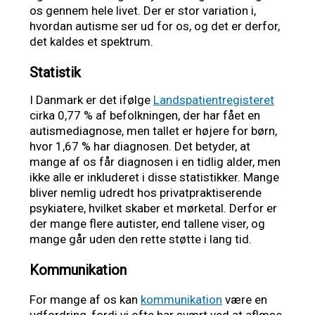
os gennem hele livet. Der er stor variation i,
hvordan autisme ser ud for os, og det er derfor,
det kaldes et spektrum.
Statistik
I Danmark er det ifølge
Landspatientregisteret
cirka 0,77 % af befolkningen, der har fået en
autismediagnose, men tallet er højere for børn,
hvor 1,67 % har diagnosen. Det betyder, at
mange af os får diagnosen i en tidlig alder, men
ikke alle er inkluderet i disse statistikker. Mange
bliver nemlig udredt hos privatpraktiserende
psykiatere, hvilket skaber et mørketal. Derfor er
der mange flere autister, end tallene viser, og
mange går uden den rette støtte i lang tid.
Kommunikation
For mange af os kan
kommunikation
være en
udfordring, fordi vi ofte har svært ved at aflæse