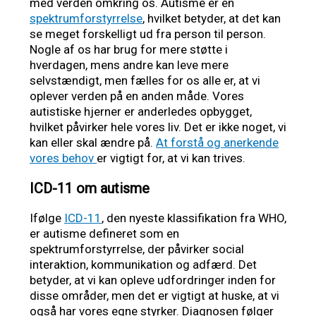
med verden omkring os. Autisme er en
spektrumforstyrrelse
, hvilket betyder, at det kan
se meget forskelligt ud fra person til person.
Nogle af os har brug for mere støtte i
hverdagen, mens andre kan leve mere
selvstændigt, men fælles for os alle er, at vi
oplever verden på en anden måde. Vores
autistiske hjerner er anderledes opbygget,
hvilket påvirker hele vores liv. Det er ikke noget, vi
kan eller skal ændre på.
At forstå og anerkende
vores behov
er vigtigt for, at vi kan trives.
ICD-11 om autisme
Ifølge
ICD-11
, den nyeste klassifikation fra WHO,
er autisme defineret som en
spektrumforstyrrelse, der påvirker social
interaktion, kommunikation og adfærd. Det
betyder, at vi kan opleve udfordringer inden for
disse områder, men det er vigtigt at huske, at vi
også har vores egne styrker. Diagnosen følger