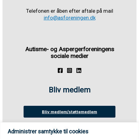
Telefonen er åben efter aftale på mail
info@asforeningen.dk
Autisme- og Aspergerforeningens
sociale medier
Bliv medlem
Bliv medlem/støttemedlem
Administrer samtykke til cookies
Login på medlemsportal