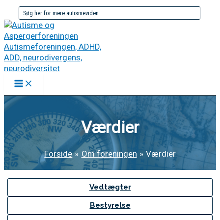
Gå
Søg
til
efter:
indholdet
Værdier
Forside
Om foreningen
Værdier
Vedtægter
Bestyrelse