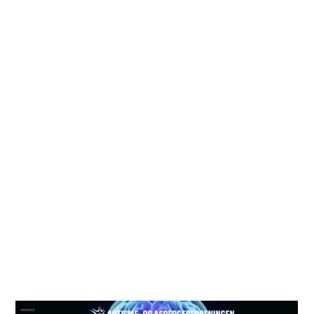
Social interaktion er udfordrende, når kommunikation
er svær, ligesom vi ikke altid opfatter de sociale
normer og spilleregler.
Mange er samtidig også sensorisk udfordrede, hvor
sanseindtryk såsom lys, lyd og lugte kan være meget
intense og overvældende. Som konsekvens heraf
bliver vi hurtigere udtrættet i forskellige
sammenhænge. Vi kan derfor opleve, at det er svært
at opbygge, forstå og vedligeholde relationer. Mange
af os ønsker gode og stærke relationer, men vi har
bare brug for en anderledes tilgang og forståelse fra
vores omgivelser.
Læs mere på hjemmesiden