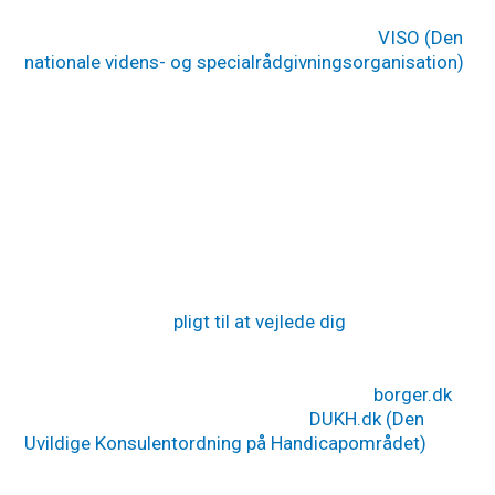
Hvad kan min datter/søn få hjælp til?
Som forældre kan du søge rådgivning hos
VISO (Den
nationale videns- og specialrådgivningsorganisation)
,
hvis du har brug for hjælp til at håndtere udfordringer
i hverdagen. VISO tilbyder specialiseret rådgivning
omkring autisme og funktionsnedsættelser, og hvad
du selv kan gøre for at håndtere dagligdagen, og hvor
du eventuelt kan få hjælp.
Læs mere på VISOs hjemmeside
Hvad er mine rettigheder?
Din kommune har
pligt til at vejlede dig
i hvad du kan
søge om hjælp og støtte, det afhænger helt af din
søn eller datters individuelle behov. Kontakt din
kommune enten via borgerservice eller på
borger.dk
.
Du kan søge gratis rådgivning ved
DUKH.dk (Den
Uvildige Konsulentordning på Handicapområdet)