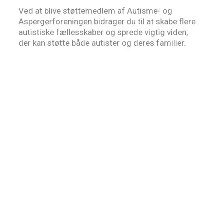
Ved at blive støttemedlem af Autisme- og
Aspergerforeningen bidrager du til at skabe flere
autistiske fællesskaber og sprede vigtig viden,
der kan støtte både autister og deres familier.
Bliv støttemedlem i dag og vær med til at gøre
en forskel!
Bliv støttemedlem for kun 200 kr om året
Foldere til dig, men vi har mange flere på
hjemmesiden.