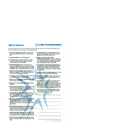
autismevenlig
fødselsdag
Mine behov og ønsker til en autismevenlig jul:
Hent skemaet
Autismevenlig jul
Mine behov-skemaet (beskægtigelse):
Hent skemaet Mine
behov -beskæftigelse