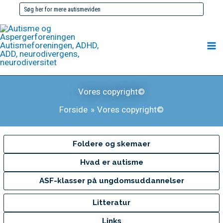
Gå
Søg
til
efter:
indholdet
Vores copyright©
Forside
Vores copyright©
Foldere og skemaer
Hvad er autisme
ASF-klasser på ungdomsuddannelser
Litteratur
Links