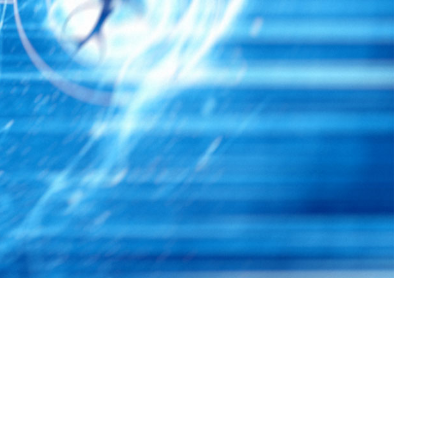
ktionsnedsættelse, der influerer i hele vores system.
or betydning for, hvordan de fungere i
 brug for omfattende støtte i hverdagen, mens andre
gt.
r brug for struktur, forudsigelighed og ro for at kunne
 fra social interaktion til fleksibel tænkning og