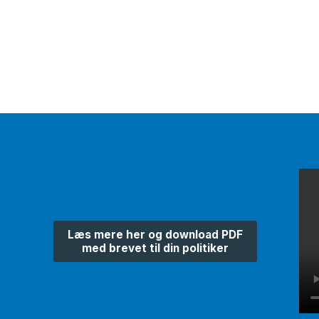
håndtering af sanseindtryk. A
vi står overfor, er afgørende fo
Læs mere om autis
Læs mere her og download PDF
med brevet til din politiker