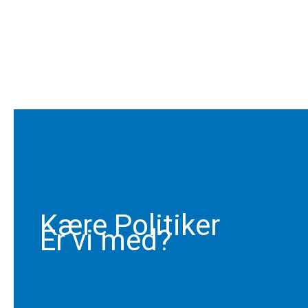
Kære Politiker
Er vi med?