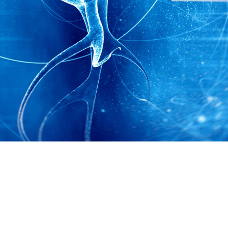
Autisme er…
Autisme er en neurologisk fun
Det kan, for de fleste have st
dagligdagen. Nogle af os har
kan klare sig mere selvstændi
Fælles for os er, at vi ofte ha
trives. Autisme kan påvirke alt