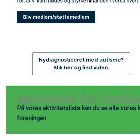
for, at vi kan mødes og styrke hinanden i vores hverd
Bliv medlem/støttemedlem
Nydiagnosticeret med autisme?
Klik her og find viden.
Aktiviteter for med
På vores aktivitetsliste kan du se alle vores
foreningen