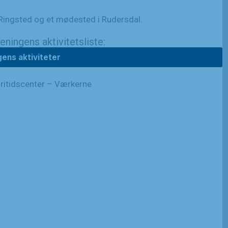
 Ringsted og et mødested i Rudersdal.
ningens aktivitetsliste:
gens aktiviteter
Fritidscenter – Værkerne