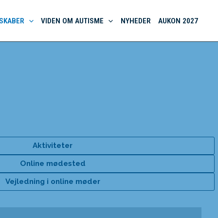
SKABER
VIDEN OM AUTISME
NYHEDER
AUKON 2027
Aktiviteter
Online mødested
Vejledning i online møder