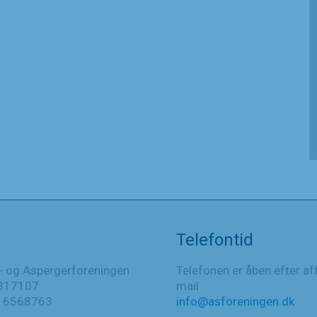
Telefontid
- og Aspergerforeningen
Telefonen er åben efter af
317107
mail
016568763
info@asforeningen.dk