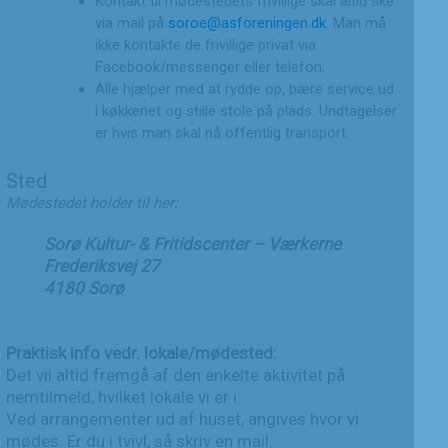
Kontakt til mødestedets frivillige skal altid ske
via mail på
soroe@asforeningen.dk
. Man må
ikke kontakte de frivillige privat via
Facebook/messenger eller telefon.
Alle hjælper med at rydde op, bære service ud
i køkkenet og stille stole på plads. Undtagelser
er hvis man skal nå offentlig transport.
Sted
Mødestedet holder til her:
Sorø Kultur- & Fritidscenter – Værkerne
Frederiksvej 27
4180 Sorø
Praktisk info vedr. lokale/mødested:
Det vil altid fremgå af den enkelte aktivitet på
nemtilmeld, hvilket lokale vi er i.
Ved arrangementer ud af huset, angives hvor vi
mødes. Er du i tvivl, så skriv en mail.