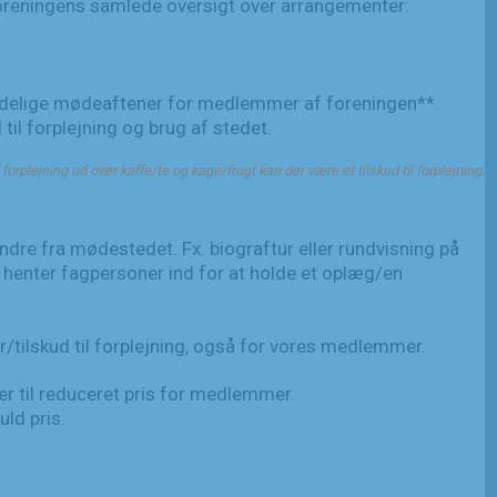
oreningens samlede oversigt over arrangementer:
ndelige mødeaftener for medlemmer af foreningen**.
il forplejning og brug af stedet.
forplejning ud over kaffe/te og kage/frugt kan der være et tilskud til forplejning.
e fra mødestedet. Fx. biograftur eller rundvisning på
henter fagpersoner ind for at holde et oplæg/en
/tilskud til forplejning, også for vores medlemmer.
er til reduceret pris for medlemmer.
ld pris.