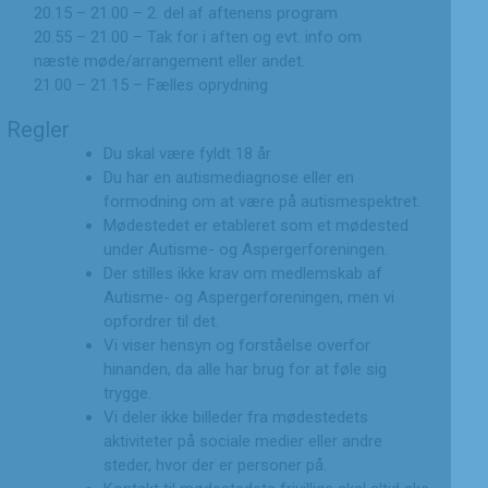
20.15 – 21.00 – 2. del af aftenens program
20.55 – 21.00 – Tak for i aften og evt. info om
næste møde/arrangement eller andet.
21.00 – 21.15 – Fælles oprydning
Regler
Du skal være fyldt 18 år
Du har en autismediagnose eller en
formodning om at være på autismespektret.
Mødestedet er etableret som et mødested
under Autisme- og Aspergerforeningen.
Der stilles ikke krav om medlemskab af
Autisme- og Aspergerforeningen, men vi
opfordrer til det.
Vi viser hensyn og forståelse overfor
hinanden, da alle har brug for at føle sig
trygge.
Vi deler ikke billeder fra mødestedets
aktiviteter på sociale medier eller andre
steder, hvor der er personer på.