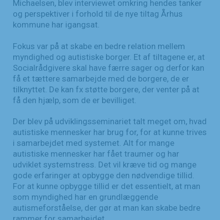
Michaelsen, blev interviewet omkring hendes tanker
og perspektiver i forhold til de nye tiltag Århus
kommune har igangsat.
Fokus var på at skabe en bedre relation mellem
myndighed og autistiske borger. Et af tiltagene er, at
Socialrådgivere skal have færre sager og derfor kan
få et tættere samarbejde med de borgere, de er
tilknyttet. De kan fx støtte borgere, der venter på at
få den hjælp, som de er bevilliget.
Der blev på udviklingsseminariet talt meget om, hvad
autistiske mennesker har brug for, for at kunne trives
i samarbejdet med systemet. Alt for mange
autistiske mennesker har fået traumer og har
udviklet systemstress. Det vil kræve tid og mange
gode erfaringer at opbygge den nødvendige tillid.
For at kunne opbygge tillid er det essentielt, at man
som myndighed har en grundlæggende
autismeforståelse, der gør at man kan skabe bedre
rammer for samarbejdet.