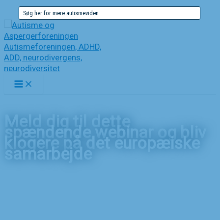
Gå
Søg
til
efter:
indholdet
Meld dig til dette
spændende webinar og bliv
klogere på det europæiske
samarbejde
Forside
Nyheder
Meld dig til dette spændende webinar og bliv klogere på
det europæiske samarbejde