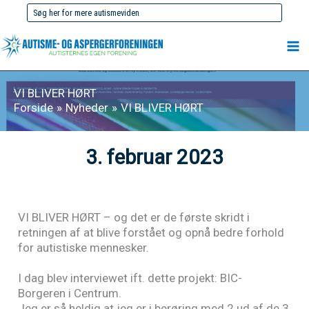
Gå
Søg
til
efter:
indholdet
VI BLIVER HØRT
Forside
Nyheder
VI BLIVER HØRT
3. februar 2023
VI BLIVER HØRT – og det er de første skridt i
retningen af at blive forstået og opnå bedre forhold
for autistiske mennesker.
I dag blev interviewet ift. dette projekt: BIC-
Borgeren i Centrum.
Jeg er så heldig at jeg er i berøring med 2 ud af de 3