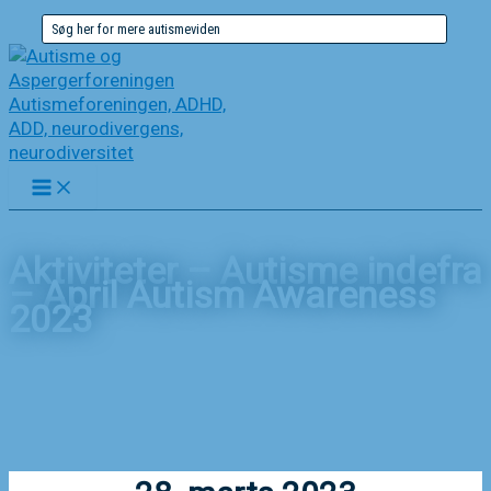
Gå
Søg
til
efter:
indholdet
Aktiviteter – Autisme indefra
– April Autism Awareness
2023
Forside
Nyheder
Aktiviteter – Autisme indefra – April Autism Awareness
2023