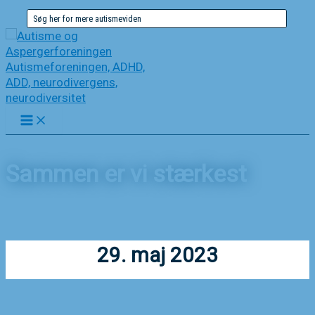
Gå
Søg
til
efter:
indholdet
Sammen er vi stærkest
Forside
Nyheder
Sammen er vi stærkest
29. maj 2023