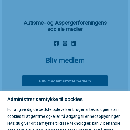
Autisme- og Aspergerforeningens
sociale medier
Bliv medlem
Bliv medlem/støttemedlem
Administrer samtykke til cookies
Login på medlemsportal
For at give dig de bedste oplevelser bruger vi teknologier som
cookies til at gemme og/eller få adgang til enhedsoplysninger.
Log ind på medlemsportal
Hvis du giver dit samtykke til disse teknologier, kan vi behandle