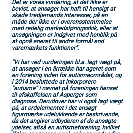
Det er vores vurdering, at det ikke er
bevist, at ansøger har haft til hensigt at
skade tredjemands interesser, på en
måde der ikke er i overensstemmelse
med redelig markedsføringsskik, eller at
ansøgningen er indgivet med henblik på
at opnå eneret til andre formål end
varemærkets funktioner”.
“Vi har ved vurderingen bl.a. lagt vægt på,
at ansøger i en årrække har ageret som
en forening inden for autismeområdet, og
i 2014 besluttede at inkorporere
”autisme” i navnet på foreningen henset
til afskaffelsen af Asperger som
diagnose. Derudover har vi også lagt vægt
på, at ordelementet i det ansøgt
figurmærke udelukkende er beskrivende,
da det angiver udbyderen af de ansøgte
ydelser, altså en autismeforening, hvilket