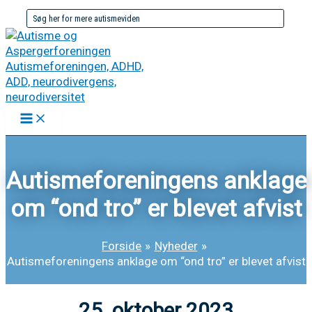
Gå
Søg
til
efter:
indholdet
Autismeforeningens anklage
om “ond tro” er blevet afvist
Forside
Nyheder
Autismeforeningens anklage om “ond tro” er blevet afvist
25. oktober 2023