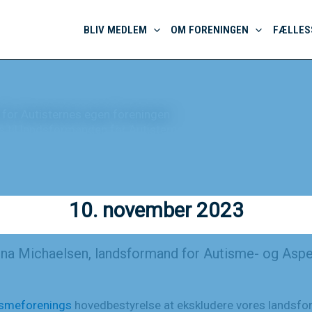
BLIV MEDLEM
OM FORENINGEN
FÆLLES
 for Autisternes egen foreningen
ds til landsformanden for Autisternes egen foreningen
10. november 2023
lina Michaelsen, landsformand for Autisme- og Aspe
ismeforenings
hovedbestyrelse at ekskludere vores landsfor