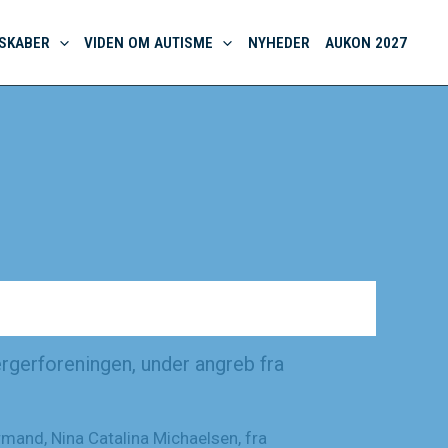
SKABER
VIDEN OM AUTISME
NYHEDER
AUKON 2027
rgerforeningen, under angreb fra
mand, Nina Catalina Michaelsen, fra