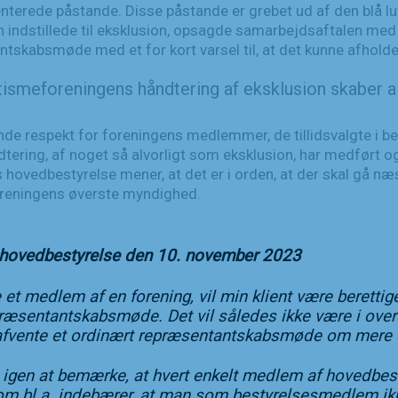
rede påstande. Disse påstande er grebet ud af den blå luft o
 indstillede til eksklusion, opsagde samarbejdsaftalen me
ntskabsmøde med et for kort varsel til, at det kunne afholde
ismeforeningens håndtering af eksklusion skaber a
ende respekt for foreningens medlemmer, de tillidsvalgte i 
ring, af noget så alvorligt som eksklusion, har medført og
ovedbestyrelse mener, at det er i orden, at der skal gå næ
oreningens øverste myndighed.
s hovedbestyrelse den 10. november 2023
 et medlem af en forening, vil min klient være berettige
epræsentantskabsmøde. Det vil således ikke være i o
al afvente et ordinært repræsentantskabsmøde om mere
de igen at bemærke, at hvert enkelt medlem af hovedbest
om bl.a. indebærer, at man som bestyrelsesmedlem ikke