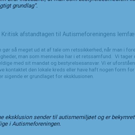
gtigt grundlag”.
 Kritisk afstandtagen til Autismeforeningens lemfæ
 gør så meget ud at af tale om retssikkerhed, når man i fo
gheder, man som menneske har i et retssamfund. Vi tager dy
dige med sit mandat og bestyrelsesansvar. Vi er uforståend
ve kontaktet den lokale kreds eller have haft nogen form fo
r sigende er grundlaget for eksklusionen.
e eksklusion sender til autismemiljøet og er bekymret
lige i Autismeforeningen.