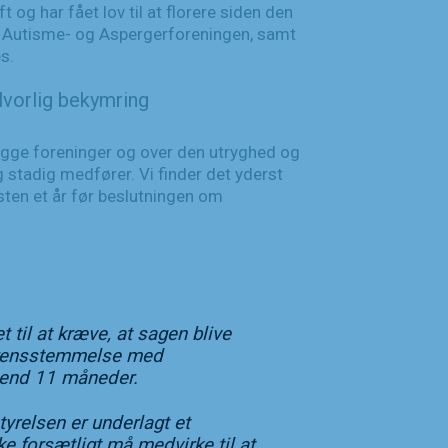
g har fået lov til at florere siden den
d Autisme- og Aspergerforeningen, samt
s.
lvorlig bekymring
begge foreninger og over den utryghed og
 stadig medfører. Vi finder det yderst
sten et år før beslutningen om
t til at kræve, at sagen blive
verensstemmelse med
 end 11 måneder.
yrelsen er underlagt et
 forsætligt må medvirke til at