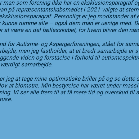
når man som forening ikke har en eksklusionsparagraf og
 at man på repræsentantskabsmødet i 2021 valgte at ste
ksklusionsparagraf. Personligt er jeg modstander af e
r kunne rumme alle – også dem man er uenige med. Det
or at være en del fællesskabet, for hvem bliver den næ
mand for Autisme- og Aspergerforeningen, stået for sam
arbejde, men jeg fastholder, at et bredt samarbejde er
gende viden og forståelse i forhold til autismespektr
igeværdigt samarbejde.
er jeg at tage mine optimistiske briller på og se dett
 lov at blomstre. Min bestyrelse har været under mass
ning. Vi ser alle frem til at få mere tid og overskud til
ause.