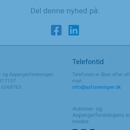
Del denne nyhed på:
Telefontid
- og Aspergerforeningen
Telefonen er åben efter af
317107
mail
016568763
info@asforeningen.dk
Autisme- og
Aspergerforeningens so
medier