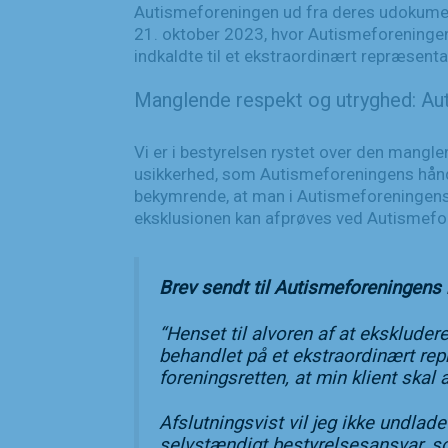
Autismeforeningen ud fra deres udokumente
21. oktober 2023, hvor Autismeforeningen
indkaldte til et ekstraordinært repræsenta
Manglende respekt og utryghed: Aut
Vi er i bestyrelsen rystet over den mangl
usikkerhed, som Autismeforeningens håndte
bekymrende, at man i Autismeforeningens h
eksklusionen kan afprøves ved Autismef
Brev sendt til Autismeforeningen
“Henset til alvoren af at ekskludere
behandlet på et ekstraordinært r
foreningsretten, at min klient sk
Afslutningsvist vil jeg ikke undla
selvstændigt bestyrelsesansvar, s