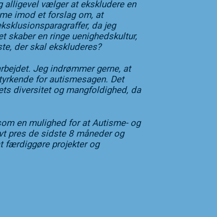
 alligevel vælger at ekskludere en
mme imod et forslag om, at
ksklusionsparagraffer, da jeg
 skaber en ringe uenighedskultur,
ste, der skal ekskluderes?
arbejdet. Jeg indrømmer gerne, at
 styrkende for autismesagen. Det
ets diversitet og mangfoldighed, da
e som en mulighed for at Autisme- og
ivt pres de sidste 8 måneder og
 at færdiggøre projekter og