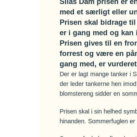
Silas Dam prisen er en
med et særligt eller u
Prisen skal bidrage t
er i gang med og kan ik
Prisen gives til en fr
forrest og være en på
gang med, er vurderet 
Der er lagt mange tanker i 
der leder tankerne hen imod 
blomstereng sidder en somme
Prisen skal i sin helhed sym
hinanden. Sommerfuglen er 