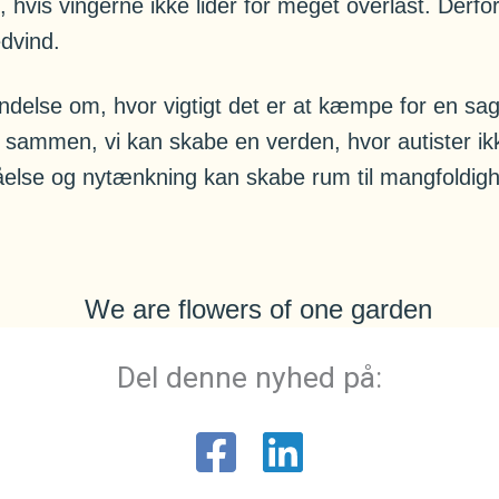
 hvis vingerne ikke lider for meget overlast. Derfo
edvind.
delse om, hvor vigtigt det er at kæmpe for en sag,
 sammen, vi kan skabe en verden, hvor autister ikk
tåelse og nytænkning kan skabe rum til mangfoldig
Del denne nyhed på: