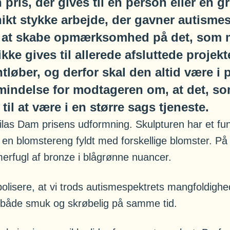
 pris, der gives til en person eller en 
nikt stykke arbejde, der gavner autisme
il at skabe opmærksomhed på det, som 
ke gives til allerede afsluttede projekt
ontløber, og derfor skal den altid være i
mindelse for modtageren om, at det, s
til at være i en større sags tjeneste.
Silas Dam prisens udformning. Skulpturen har et fu
en blomstereng fyldt med forskellige blomster. På 
rfugl af bronze i blågrønne nuancer.
bolisere, at vi trods autismespektrets mangfoldigh
både smuk og skrøbelig på samme tid.