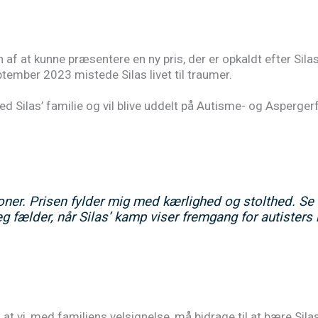
f at kunne præsentere en ny pris, der er opkaldt efter Sil
tember 2023 mistede Silas livet til traumer.
d Silas’ familie og vil blive uddelt på Autisme- og Asperge
ner. Prisen fylder mig med kærlighed og stolthed. Se 
jeg fælder, når Silas’ kamp viser fremgang for autiste
at vi, med familiens velsignelse, må bidrage til at bære Silas