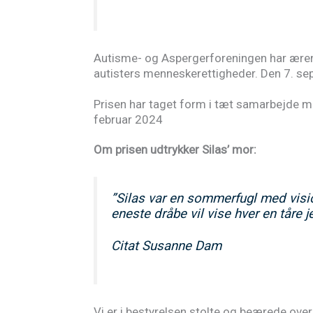
Autisme- og Aspergerforeningen har æren a
autisters menneskerettigheder. Den 7. sep
Prisen har taget form i tæt samarbejde me
februar 2024
Om prisen udtrykker Silas’ mor:
”
Silas var en sommerfugl med visio
eneste dråbe vil vise hver en tåre 
Citat Susanne Dam
Vi er i bestyrelsen stolte og beærede over, 