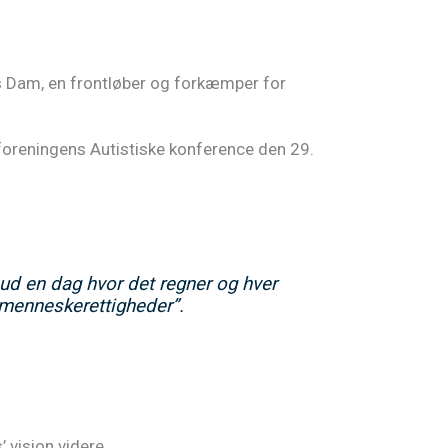
as Dam, en frontløber og forkæmper for
rforeningens Autistiske konference den 29.
ud en dag hvor det regner og hver
rs menneskerettigheder
”.
’ vision videre.