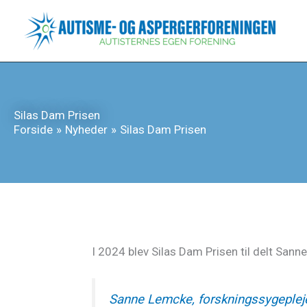
Gå
til
indholdet
Silas Dam Prisen
Forside
Nyheder
Silas Dam Prisen
I 2024 blev Silas Dam Prisen til delt San
Sanne Lemcke, forskningssygeplej