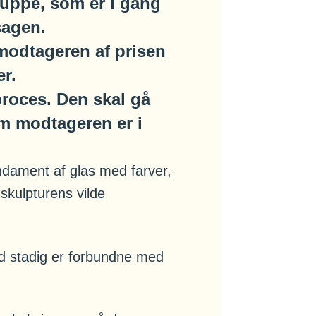
gruppe, som er i gang
sagen.
modtageren af prisen
er.
 proces. Den skal gå
om modtageren er i
ndament af glas med farver,
skulpturens vilde
ed stadig er forbundne med