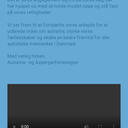
har hjulpet os med at holde modet oppe og stå fast
på vores rettigheder.
Vi ser frem til at fortsætte vores arbejde for at
udbrede viden om autisme, styrke vores
fællesskaber og skabe en bedre fremtid for alle
autistiske mennesker i Danmark
Med venlig hilsen,
Autisme- og Aspergerforeningen