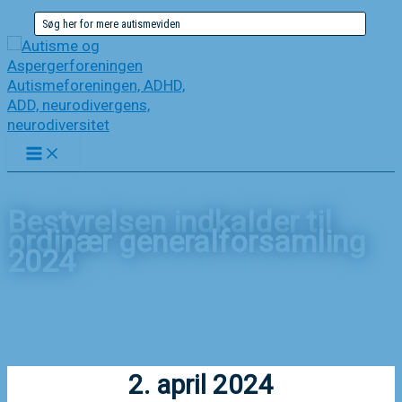
Gå
Søg
til
efter:
indholdet
Bestyrelsen indkalder til
ordinær generalforsamling
2024
Forside
Nyheder
Bestyrelsen indkalder til ordinær generalforsamling 2024
2. april 2024