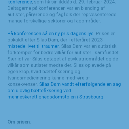
konference
, som fik sin ilddåb d. 29. februar 2024.
Deltagerne på konferencen var en blanding af
autister, pårørende og fagfolk der repræsenterede
mange forskellige sektorer og fagområder.
På konferencen så en ny pris dagens lys
. Prisen er
opkaldt efter Silas Dam, der i efteråret 2023
mistede livet til traumer
. Silas Dam var en autistisk
forkæmper for bedre vilkår for autister i samfundet.
Særligt var Silas optaget af psykiatriområdet og de
vilkår som autister mødte der. Silas oplevede på
egen krop, hvad bæltefiksering og
tvangsmedicinering kunne medføre af
konsekvenser.
Silas Dam vandt efterfølgende en sag
om ulovlig bæltefiksering ved
menneskerettighedsdomstolen i Strasbourg
.
Om prisen: