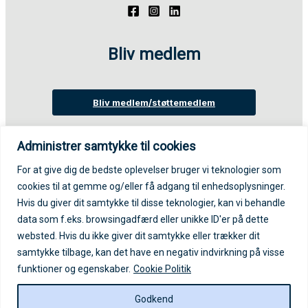
Bliv medlem
Bliv medlem/støttemedlem
Administrer samtykke til cookies
Login på medlemsportal
For at give dig de bedste oplevelser bruger vi teknologier som
cookies til at gemme og/eller få adgang til enhedsoplysninger.
Log ind på medlemsportal
Hvis du giver dit samtykke til disse teknologier, kan vi behandle
data som f.eks. browsingadfærd eller unikke ID'er på dette
websted. Hvis du ikke giver dit samtykke eller trækker dit
samtykke tilbage, kan det have en negativ indvirkning på visse
funktioner og egenskaber.
Cookie Politik
Copyright © 2026 Autisme- og
Godkend