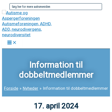
Gå
Søg
til
efter:
indholdet
Information til
dobbeltmedlemmer
Forside
Nyheder
Information til dobbeltmedlemmer
17. april 2024