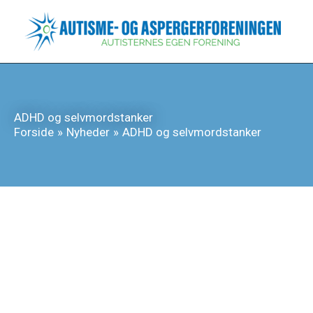
Gå
til
indholdet
ADHD og selvmordstanker
Forside
Nyheder
ADHD og selvmordstanker