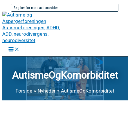
Gå
Søg
til
efter:
indholdet
AutismeOgKomorbiditet
Forside
Nyheder
AutismeOgKomorbiditet