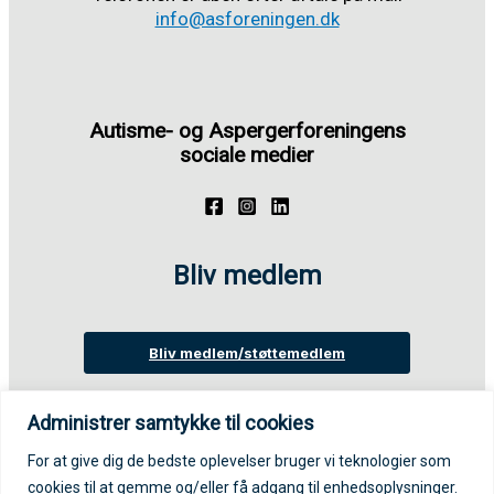
info@asforeningen.dk
Autisme- og Aspergerforeningens
sociale medier
Bliv medlem
Bliv medlem/støttemedlem
Administrer samtykke til cookies
Login på medlemsportal
For at give dig de bedste oplevelser bruger vi teknologier som
cookies til at gemme og/eller få adgang til enhedsoplysninger.