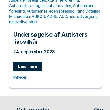
Undersøgelse af Autisters
livsvilkår
24. september 2023
Undersøgelse
Læs mere
af
Autisters
Nyheder
livsvilkår
Dokumenter
Om