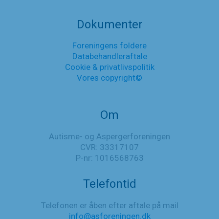
kommunes
beslutning
om
Dokumenter
ikke
at
Foreningens foldere
hjemtage
Databehandleraftale
Gødvad
botilbud
Cookie & privatlivspolitik
Vores copyright©
Om
Autisme- og Aspergerforeningen
CVR: 33317107
P-nr: 1016568763
Telefontid
Telefonen er åben efter aftale på mail
info@asforeningen.dk