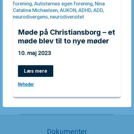
Møde på Christiansborg – et
møde blev til to nye møder
10. maj 2023
Møde
Læs mere
på
Christiansborg
Nyheder
–
et
møde
blev
til
to
nye
møder
Dokumenter