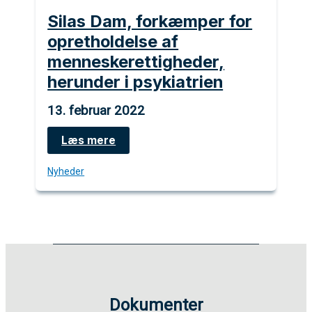
Silas Dam, forkæmper for
opretholdelse af
menneskerettigheder,
herunder i psykiatrien
13. februar 2022
Silas
Læs mere
Dam,
forkæmper
Nyheder
for
opretholdelse
af
menneskerettigheder,
herunder
i
psykiatrien
Dokumenter