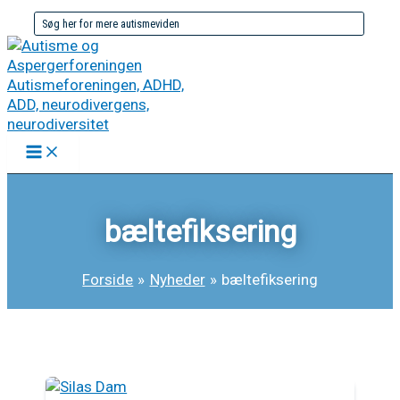
Gå
Søg
til
efter:
indholdet
bæltefiksering
Forside
Nyheder
bæltefiksering