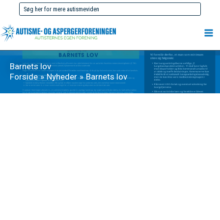
Gå
Søg
til
efter:
indholdet
Barnets lov
Forside
Nyheder
Barnets lov