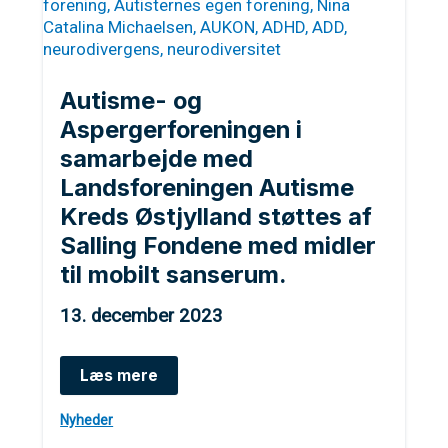
Autisme- og
Aspergerforeningen i
samarbejde med
Landsforeningen Autisme
Kreds Østjylland støttes af
Salling Fondene med midler
til mobilt sanserum.
13. december 2023
Autisme-
Læs mere
og
Aspergerforeningen
Nyheder
i