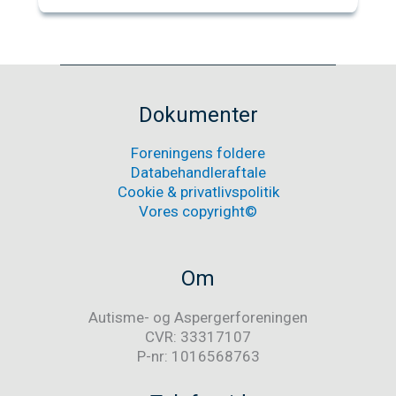
samarbejde
med
Landsforeningen
Autisme
Kreds
Østjylland
støttes
Dokumenter
af
Salling
Foreningens foldere
Fondene
med
Databehandleraftale
midler
Cookie & privatlivspolitik
til
Vores copyright©
mobilt
sanserum.
Om
Autisme- og Aspergerforeningen
CVR: 33317107
P-nr: 1016568763