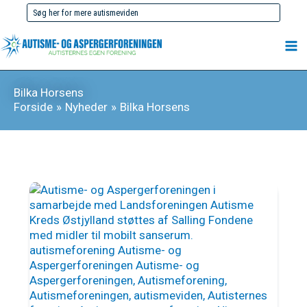
Gå
Søg
til
efter:
indholdet
Bilka Horsens
Forside
Nyheder
Bilka Horsens