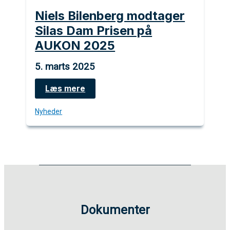
Niels Bilenberg modtager
Silas Dam Prisen på
AUKON 2025
5. marts 2025
Niels
Læs mere
Bilenberg
modtager
Nyheder
Silas
Dam
Prisen
på
AUKON
2025
Dokumenter