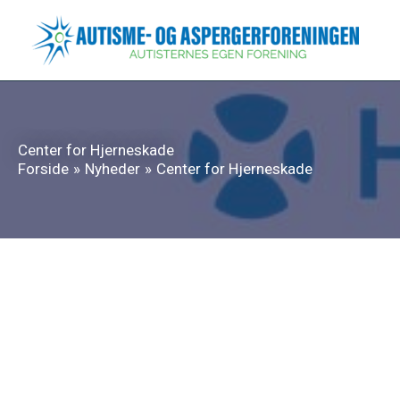
Gå
til
indholdet
Center for Hjerneskade
Forside
Nyheder
Center for Hjerneskade