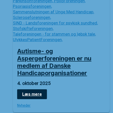
Autisme- og
Aspergerforeningen er nu
medlem af Danske
Handicaporganisationer
4. oktober 2025
Autisme-
Læs mere
og
Aspergerforeningen
Nyheder
er
nu