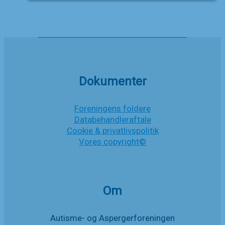
medlem
af
Danske
Handicaporganisationer
Dokumenter
Foreningens foldere
Databehandleraftale
Cookie & privatlivspolitik
Vores copyright©
Om
Autisme- og Aspergerforeningen