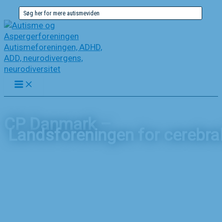
Gå
Søg
til
efter:
indholdet
CP Danmark –
Landsforeningen for cerebra
Forside
Nyheder
CP Danmark – Landsforeningen for cerebral parese