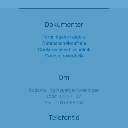
og
Aspergerforeningen
Nyheder
er
nu
medlem
Dokumenter
af
Danske
Foreningens foldere
Handicaporganisationer
Databehandleraftale
Cookie & privatlivspolitik
Vores copyright©
Om
Autisme- og Aspergerforeningen
CVR: 33317107
P-nr: 1016568763
Telefontid