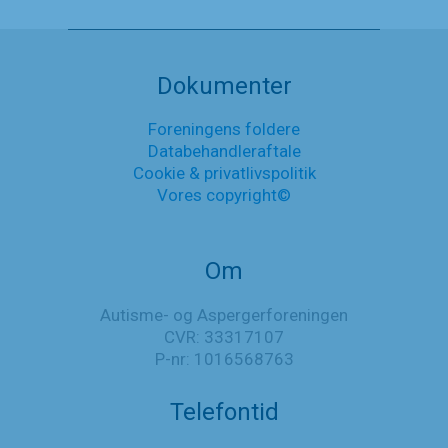
og
Aspergerforeningen
Nyheder
er
nu
medlem
Dokumenter
af
Danske
Foreningens foldere
Handicaporganisationer
Databehandleraftale
Cookie & privatlivspolitik
Vores copyright©
Om
Autisme- og Aspergerforeningen
CVR: 33317107
P-nr: 1016568763
Telefontid