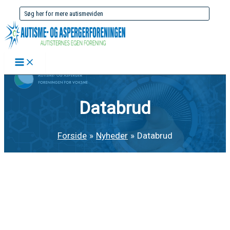
Gå
Søg
til
efter:
indholdet
Databrud
Forside
Nyheder
Databrud