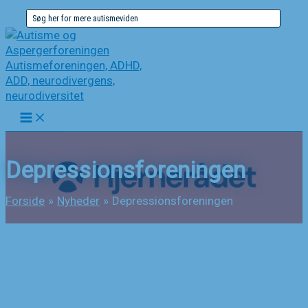
Gå
Søg
til
efter:
indholdet
Depressionsforeningen
Forside
Nyheder
Depressionsforeningen