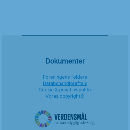
15. april 2022
Debatindlæg
Læs mere
i
Kristligt
Nyheder
Dagblad
af
Landsformanden
Dokumenter
Foreningens foldere
Databehandleraftale
Cookie & privatlivspolitik
Vores copyright©