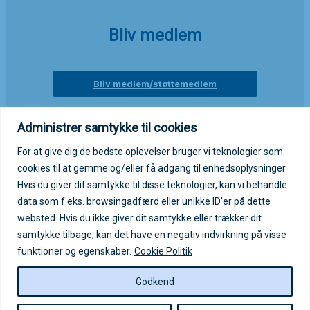
Bliv medlem
Bliv medlem/støttemedlem
Administrer samtykke til cookies
Login på medlemsportal
For at give dig de bedste oplevelser bruger vi teknologier som
cookies til at gemme og/eller få adgang til enhedsoplysninger.
Log ind på medlemsportal
Hvis du giver dit samtykke til disse teknologier, kan vi behandle
data som f.eks. browsingadfærd eller unikke ID'er på dette
websted. Hvis du ikke giver dit samtykke eller trækker dit
samtykke tilbage, kan det have en negativ indvirkning på visse
funktioner og egenskaber.
Cookie Politik
Copyright © 2026 Autisme- og
Godkend
Aspergerforeningen
Log ind for webmaster