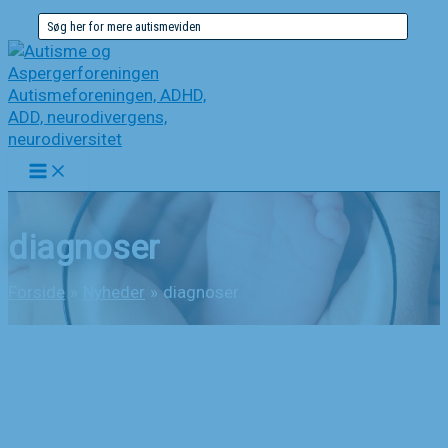
Gå
Søg
til
efter:
indholdet
diagnoser
Forside
Nyheder
diagnoser