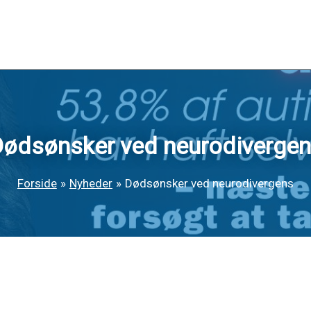
ødsønsker ved neurodiverge
Forside
Nyheder
Dødsønsker ved neurodivergens