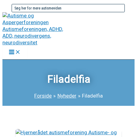
Gå
Søg
til
efter:
indholdet
Filadelfia
Forside
Nyheder
Filadelfia