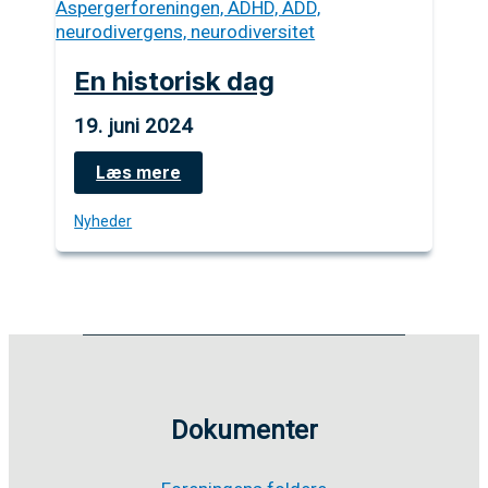
En historisk dag
19. juni 2024
En
Læs mere
historisk
dag
Nyheder
Dokumenter