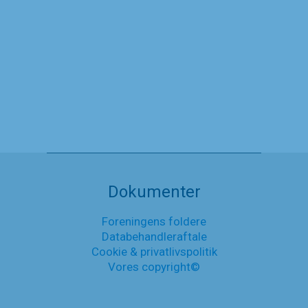
En historisk dag
19. juni 2024
En
Læs mere
historisk
dag
Nyheder
Dokumenter
Foreningens foldere
Databehandleraftale
Cookie & privatlivspolitik
Vores copyright©