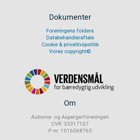
er
nu
medlem
Dokumenter
af
Danske
Foreningens foldere
Handicaporganisationer
Databehandleraftale
Cookie & privatlivspolitik
Vores copyright©
Om
Autisme- og Aspergerforeningen
CVR: 33317107
P-nr: 1016568763