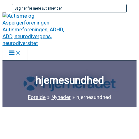
Gå
Søg
til
efter:
indholdet
hjernesundhed
Forside
Nyheder
hjernesundhed