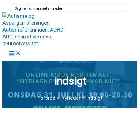
Gå
Søg
til
efter:
indholdet
indsigt
Forside
Nyheder
indsigt