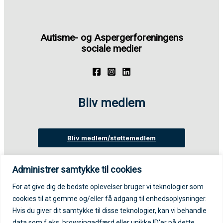
Autisme- og Aspergerforeningens
sociale medier
Bliv medlem
Bliv medlem/støttemedlem
Administrer samtykke til cookies
Login på medlemsportal
For at give dig de bedste oplevelser bruger vi teknologier som
cookies til at gemme og/eller få adgang til enhedsoplysninger.
Log ind på medlemsportal
Hvis du giver dit samtykke til disse teknologier, kan vi behandle
data som f.eks. browsingadfærd eller unikke ID'er på dette