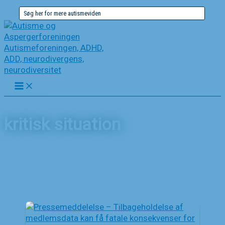
Gå
Søg
til
efter:
indholdet
kritisk situation
Forside
Nyheder
kritisk situation