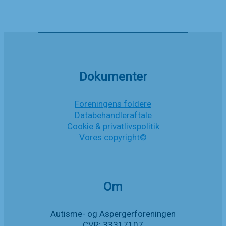
kan
få
fatale
konsekvenser
for
Autisternes
egen
forening
Dokumenter
Foreningens foldere
Databehandleraftale
Cookie & privatlivspolitik
Vores copyright©
Om
Autisme- og Aspergerforeningen
CVR: 33317107