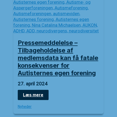
Pressemeddelelse –
Tilbageholdelse af
medlemsdata kan få fatale
konsekvenser for
Autisternes egen forening
27. april 2024
Pressemeddelelse
Læs mere
–
Tilbageholdelse
Nyheder
af
medlemsdata