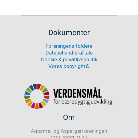
Autisme-
Læs mere
og
Aspergerforeningen
Nyheder
er
nu
medlem
Dokumenter
af
Danske
Foreningens foldere
Handicaporganisationer
Databehandleraftale
Cookie & privatlivspolitik
Vores copyright©
Om
Autisme- og Aspergerforeningen
CVR: 33317107