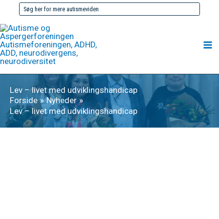
Gå
Søg
til
efter:
indholdet
Lev – livet med udviklingshandicap
Forside
Nyheder
Lev – livet med udviklingshandicap