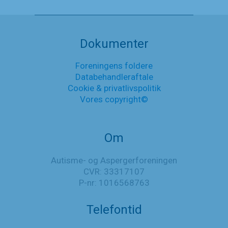
og
Aspergerforeningen
Nyheder
er
nu
medlem
Dokumenter
af
Danske
Foreningens foldere
Handicaporganisationer
Databehandleraftale
Cookie & privatlivspolitik
Vores copyright©
Om
Autisme- og Aspergerforeningen
CVR: 33317107
P-nr: 1016568763
Telefontid